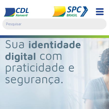
[contact-form-7 id="0"]
Certificação Digital
Sua
identidade
com
digital
praticidade e
segurança.