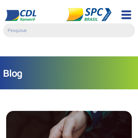
[contact-form-7 id="0"]
Blog